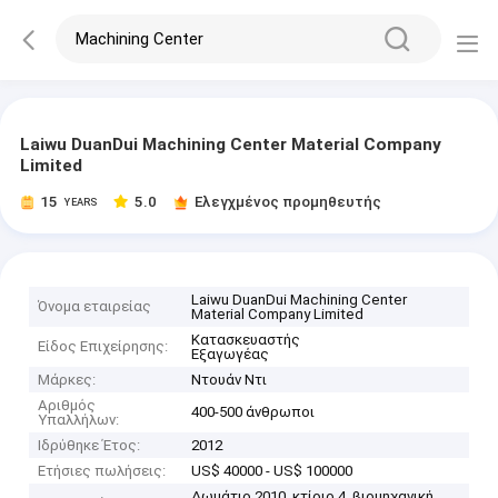
Laiwu DuanDui Machining Center Material Company
Limited
15
5.0
Ελεγχμένος προμηθευτής
YEARS
Laiwu DuanDui Machining Center
Όνομα εταιρείας
Material Company Limited
Κατασκευαστής
Είδος Επιχείρησης:
Εξαγωγέας
Μάρκες:
Ντουάν Ντι
Αριθμός
400-500 άνθρωποι
Υπαλλήλων:
Ιδρύθηκε Έτος:
2012
Ετήσιες πωλήσεις:
US$ 40000 - US$ 100000
Δωμάτιο 2010, κτίριο 4, βιομηχανική